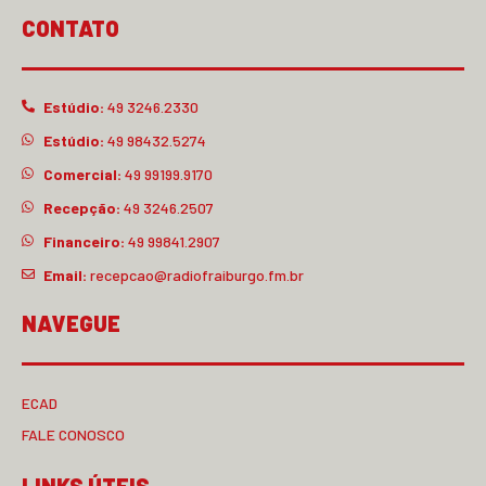
CONTATO
Estúdio:
49 3246.2330
Estúdio:
49 98432.5274
Comercial:
49 99199.9170
Recepção:
49 3246.2507
Financeiro:
49 99841.2907
Email:
recepcao@radiofraiburgo.fm.br
NAVEGUE
ECAD
FALE CONOSCO
LINKS ÚTEIS