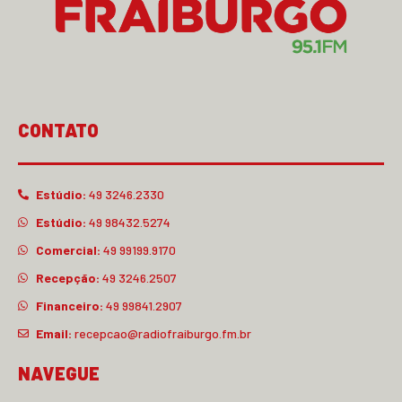
CONTATO
Estúdio:
49 3246.2330
Estúdio:
49 98432.5274
Comercial:
49 99199.9170
Recepção:
49 3246.2507
Financeiro:
49 99841.2907
Email:
recepcao@radiofraiburgo.fm.br
NAVEGUE