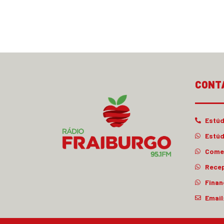
CONT
Estúd
Estúd
Comer
Rece
Finan
Email