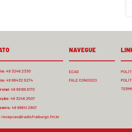
ATO
NAVEGUE
LIN
io:
49 3246.2330
ECAD
POLÍT
io:
49 98432.5274
FALE CONOSCO
POLÍT
TERM
cial:
49 99199.9170
pção:
49 3246.2507
ceiro:
49 99841.2907
:
recepcao@radiofraiburgo.fm.br