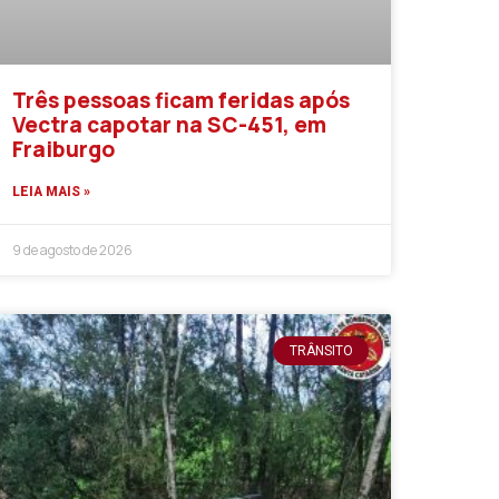
Três pessoas ficam feridas após
Vectra capotar na SC-451, em
Fraiburgo
LEIA MAIS »
9 de agosto de 2026
TRÂNSITO