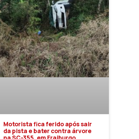
Motorista fica ferido após sair
da pista e bater contra árvore
na SC-355, em Fraiburgo