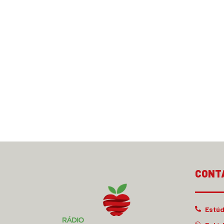
CONT
Estúd