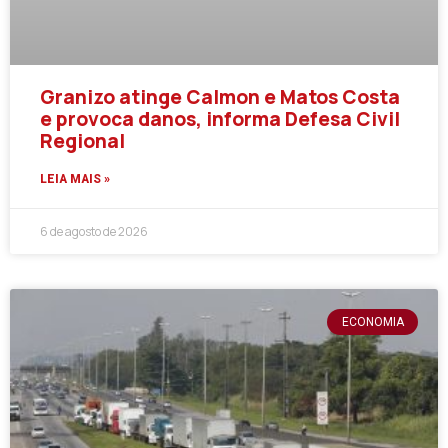
Granizo atinge Calmon e Matos Costa
e provoca danos, informa Defesa Civil
Regional
LEIA MAIS »
6 de agosto de 2026
ECONOMIA