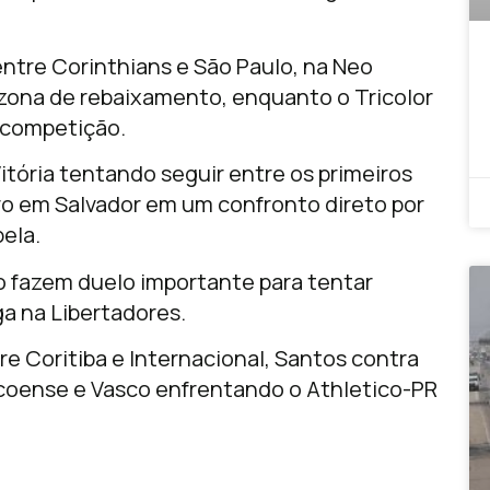
entre
Corinthians
e
São Paulo
, na Neo
 zona de rebaixamento, enquanto o Tricolor
a competição.
itória
tentando seguir entre os primeiros
ro
em Salvador em um confronto direto por
bela.
o
fazem duelo importante para tentar
a na Libertadores.
tre
Coritiba
e
Internacional
,
Santos
contra
coense
e
Vasco
enfrentando o
Athletico-PR