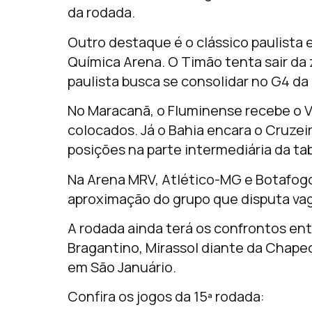
da rodada.
Outro destaque é o clássico paulista 
Química Arena. O Timão tenta sair da
paulista busca se consolidar no G4 d
No Maracanã, o
Fluminense
recebe o
V
colocados. Já o
Bahia
encara o
Cruzei
posições na parte intermediária da ta
Na Arena MRV,
Atlético-MG
e
Botafog
aproximação do grupo que disputa vag
A rodada ainda terá os confrontos en
Bragantino
,
Mirassol
diante da
Chape
em São Januário.
Confira os jogos da 15ª rodada: