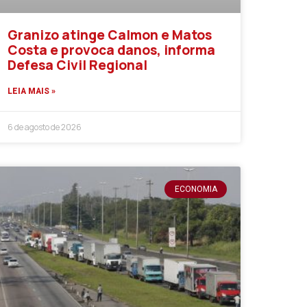
Granizo atinge Calmon e Matos
Costa e provoca danos, informa
Defesa Civil Regional
LEIA MAIS »
6 de agosto de 2026
ECONOMIA