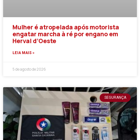
Mulher é atropelada após motorista
engatar marcha à ré por engano em
Herval d’Oeste
LEIA MAIS »
5 de agosto de 2026
SEGURANÇA