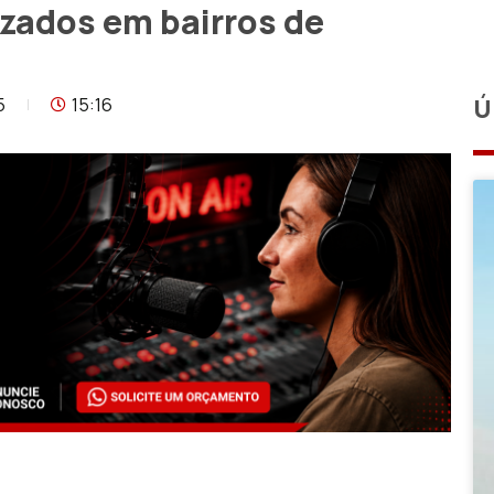
izados em bairros de
5
15:16
Ú