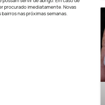
e possam servir de abrigo. Em caso de
er procurado imediatamente. Novas
s bairros nas próximas semanas.