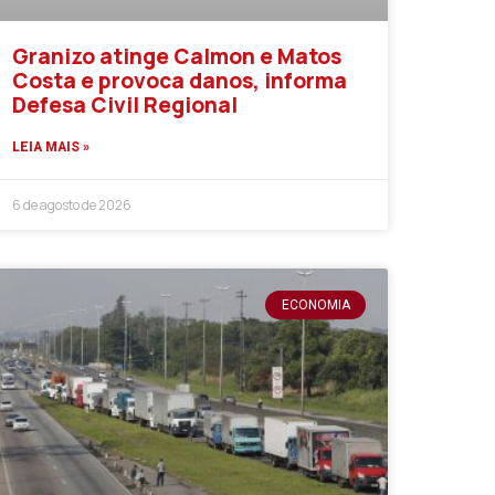
Granizo atinge Calmon e Matos
Costa e provoca danos, informa
Defesa Civil Regional
LEIA MAIS »
6 de agosto de 2026
ECONOMIA