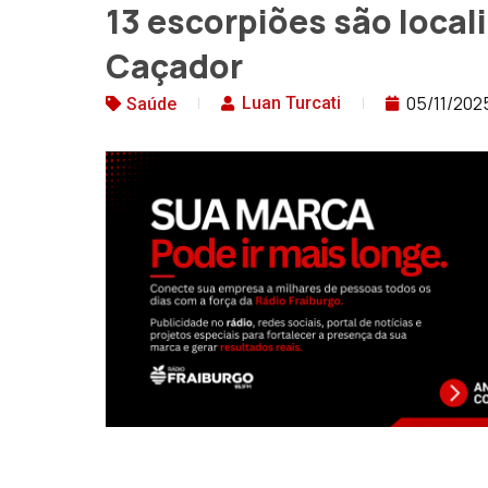
13 escorpiões são local
Caçador
05/11/202
Luan Turcati
Saúde