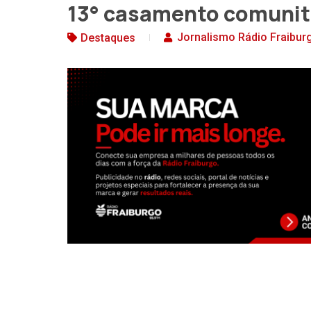
13° casamento comunit
Jornalismo Rádio Fraibur
Destaques