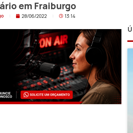
ário em Fraiburgo
28/06/2022
13:14
go
Ú