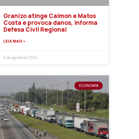
Granizo atinge Calmon e Matos
Costa e provoca danos, informa
Defesa Civil Regional
LEIA MAIS »
6 de agosto de 2026
ECONOMIA