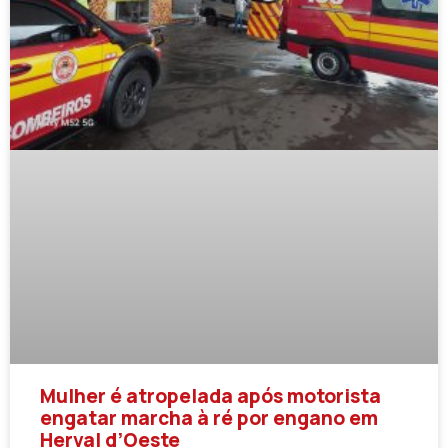
Mulher é atropelada após motorista
engatar marcha à ré por engano em
Herval d’Oeste