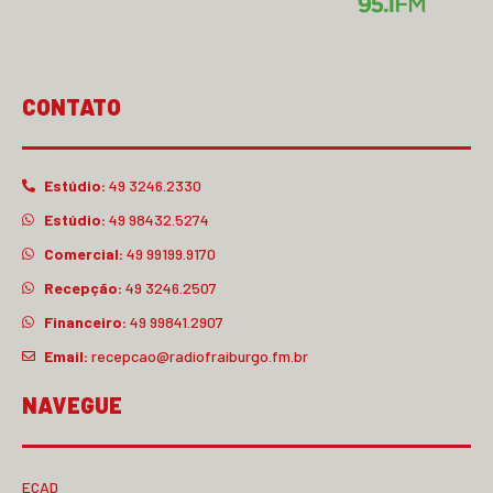
CONTATO
Estúdio:
49 3246.2330
Estúdio:
49 98432.5274
Comercial:
49 99199.9170
Recepção:
49 3246.2507
Financeiro:
49 99841.2907
Email:
recepcao@radiofraiburgo.fm.br
NAVEGUE
ECAD