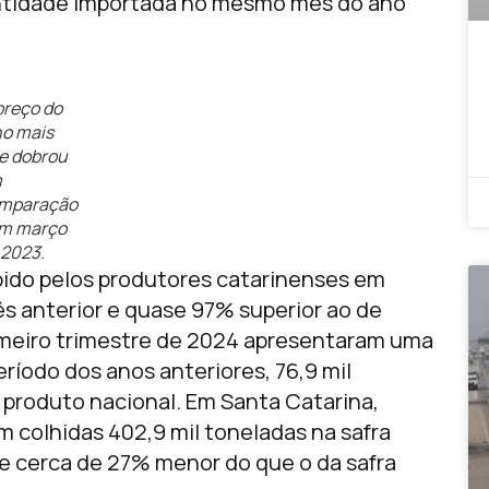
ntidade importada no mesmo mês do ano
preço do
ho mais
e dobrou
m
mparação
m março
 2023.
ebido pelos produtores catarinenses em
s anterior e quase 97% superior ao de
imeiro trimestre de 2024 apresentaram uma
íodo dos anos anteriores, 76,9 mil
 produto nacional. Em Santa Catarina,
m colhidas 402,9 mil toneladas na safra
e cerca de 27% menor do que o da safra