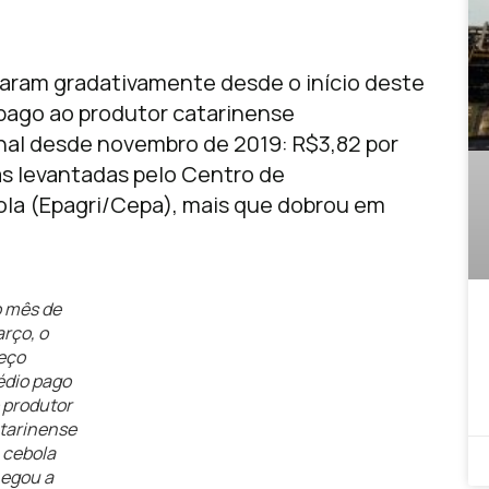
aram gradativamente desde o início deste
pago ao produtor catarinense
nal desde novembro de 2019: R$3,82 por
xas levantadas pelo Centro de
la (Epagri/Cepa), mais que dobrou em
 mês de
rço, o
eço
dio pago
 produtor
tarinense
 cebola
egou a