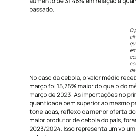
aumento de 31,48% em relação à qua
passado.
O 
al
qu
e
co
co
de
No caso da cebola, o valor médio rec
março foi 15,75% maior do que o do mê
março de 2023. As importações no pr
quantidade bem superior ao mesmo per
toneladas, reflexo da menor oferta do
maior produtor de cebola do país, fora
2023/2024. Isso representa um volum