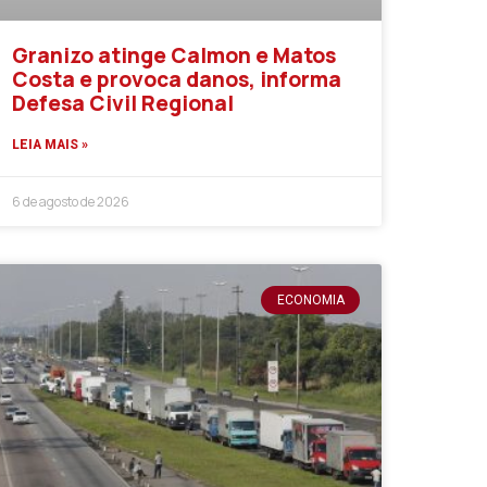
Granizo atinge Calmon e Matos
Costa e provoca danos, informa
Defesa Civil Regional
LEIA MAIS »
6 de agosto de 2026
ECONOMIA